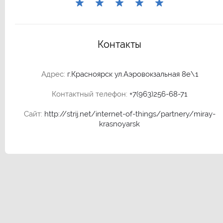
Контакты
Адрес:
г.Красноярск ул.Аэровокзальная 8е\1
Контактный телефон:
+7(963)256-68-71
Сайт:
http://strij.net/internet-of-things/partnery/miray-
krasnoyarsk