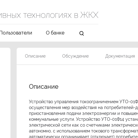
ивных технологиях в ЖКХ
Пользователи
О банке
Описание
Обсуждение
Документация
Описание
Устройство управления токоограничением УТО-01Ф1
осуществления мер воздействия на потребителей-д
приостановления подачи электроэнергии и повыше
коммунальные услуги. Устройство УТО-01Ф14 устан
электрической сети как со счетчиками электрическ
автономно, с использованием токового трансформато
автоматически ограничивает (отключает) потребит